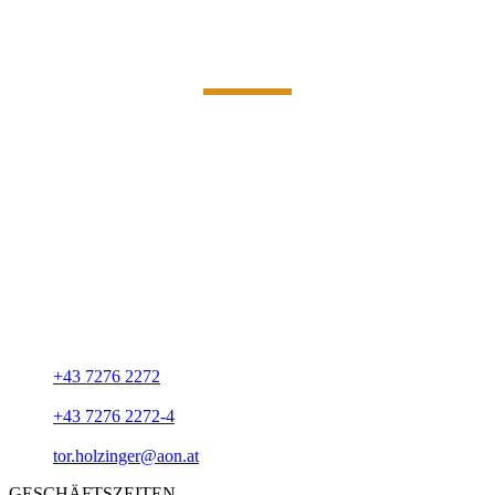
Unsere Adresse
WALTER HOLZINGER - TÜR- UND TORBAU
Unterndobl 2
A-4722 Steegen
UID-Nummer: ATU52055403
Rechtsform: Einzelunternehmen
Kammer: Wirtschaftskammer OÖ
Aufsichtsbehörde: BH Grieskirchen
+43 7276 2272
+43 7276 2272-4
tor.holzinger@aon.at
GESCHÄFTSZEITEN